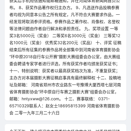
获奖后手机短信通知或邮箱通知，并在河南体育新闻网首页公
布。 8、获奖作品著作权归主办方。 9、凡选送作品投稿参赛
者均视为同意本公告之所有规定，凡不符合大赛要求作品，一
经发现将取消参评资格。参赛作品之著作权、肖像权、名誉权
等法律问题由作者自行解决和承担责任。 九、奖项设置 一等
奖3名5000元（奖金） 二等奖6名3000元（奖金） 三等奖12
名1000元（奖金） 优秀奖32名200元（奖品） 十、评奖 征稿
结束后所有征集的参赛作品将全部集中到河南省体育摄影协会
“环中原2018自行车公开赛”摄影大赛组委会办公室，由大赛组
委会聘请专家学者进行评选，所有获奖作者均颁发获奖证书；
十一、特别说明：获奖者以最高获奖档次为准，不重复获奖；
主办方对本届摄影大赛征稿启事具有最终解释权 十二、投稿地
址及邮箱： 河南省郑州市农业路东一号豫博大厦西塔七层河南
省体育摄影协会“环中原自行车赛之摄影大赛”组委会办公室，
邮箱：hntyxww@126.com。 十三、赛事联络： 0371-
65710329联系人：赵女士18695815399 河南省体育摄影协
会 二零一九年三月二十六日