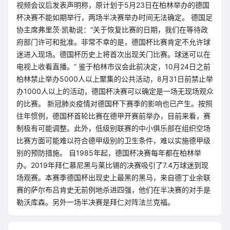
视频会议后发表声明称，原计划于5月23日在柏林举办的德国
杯决赛不能如期举行，两场半决赛举办时间无法确定。 德国足
协主席弗里茨·凯勒说：“关于恢复比赛的日期，我们在等待政
府部门许可和批准。非常不幸的是，德国杯比赛肯定不允许球
迷进入现场。德国杯历史上将首次出现关门比赛。球迷可以在
电视上收看直播。” 鉴于柏林市议会此前决定，10月24日之前
柏林禁止举办5000人以上聚集的公共活动，8月31日前禁止举
办1000人以上的活动，德国杯决赛可以确定是一场无现场观众
的比赛。 新冠肺炎疫情对德国杯下赛季的影响也已产生。按照
往年惯例，德国杯首轮比赛在德甲开赛前举办，目前来看，赛
制极有可能调整。此外，低级别联赛的中小俱乐部在组织空场
比赛方面可能难以符合德甲级别的卫生条件，难以实施德甲级
别的预防措施。 自1985年起，德国杯决赛每年都在柏林举
办。2019年拜仁慕尼黑与莱比锡的决赛吸引了7.4万球迷到现
场观赛。本赛季德国杯出现史上最黑的黑马，来自德丁业余联
赛的萨尔布吕肯史无前例地杀进四强，他们在半决赛的对手是
勒沃库森。另外一场半决赛是拜仁对阵法兰克福。