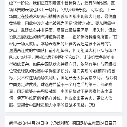
级下一阶段，我们正在朝着这个目标努力，还有8场比赛，这
场比赛的表现也比上一场好。”伊万科维奇说。 可以说，上一
场国足在技战术层面和精神面貌层面都出现很大问题，最终崩
盘惨败，因此中沙之战也被视为国足“救赎之战”。要从阴霾中
走出，重建信心并非易事，尽管此役结果仍是一场失利，但此
役队员展现出的精气神值得肯定——正如伊万科维奇所言，“在
经历一场大败后，本场表现出的比赛内容还是很不容易的”。
遭遇两连败的中国队目前小组垫底，但同组澳大利亚队与印尼
队以0:0战平，两轮过后分别积1分和2分，让该组竞争形势变
得错综复杂。如果中国队状态持续向好，依然有望在与同组档
位较低球队的比赛中争得更多积分，进而实现“小组前四”的目
标，只不过连续两场失利后，国足已无太多容错空间。 战沙特
中国男足难救赎，球迷寄希望于一个月之后的第三、四轮赛
事，国足能够带来积极战果。中国足协对于是否换帅态度谨
慎，伊万科维奇倘若仍在帅位，也应拿出更务实、更让人信
服、更契合中国球员能力水平的技战术思路。(完)
新华社柏林4月24日电（记者刘旸）德国足协主席团24日召开