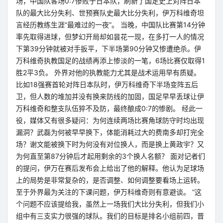
场，中国队客场0:7惨败于日本队，刷新了国足史上对阵日本
队的最大比分失利、世预赛队史最大比分失利，伊万科维奇坦
言经历教练生涯“最难过的一夜”。 当晚，中国队比赛第14分钟
率先取得进球，但梦幻开局却如昙花一现，在多打一人的情况
下第39分钟就被对手扳平，下半场第90分钟又惨遭绝杀。伊
万科维奇执教国足的战绩再添上惨淡的一笔，6场比赛仅取得1
胜2平3负。 外界对他的执教能力尤其是战术运用早有质疑。
比如18强赛首轮对阵日本队时，伊万科维奇下半场变阵五后
卫，但人数的堆加并没有换来防线的加固，国足早早丢球让伊
万科维奇和整支队伍猝不及防，最终酿成0:7的惨剧。 经此一
役，媒体又有很多疑问：为何连续两场比赛角球防守时均出现
漏洞？武磊为何被早早换下，体能消耗过大的费南多却打完全
场？谢文能被换下时为何没有对位换人，而是换上黄政宇？又
为何直至第87分钟后才起用剩余的3个换人名额？ 面对记者们
的提问，伊万在赛后发布会上给出了他的解释。他认为足球场
上的局势是非常复杂的，是否调整、如何调整要看场上运转。
至于外界最为关注的下课问题，伊万科维奇则有意避谈。 “这
个问题不应该提给我，虽然上一场我们大比分失利，但我们小
组中有三支实力很强的球队。我们的目标是排名小组前四，晋