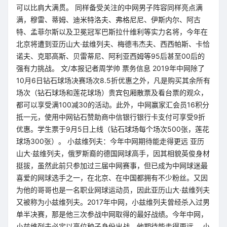
可以比肩大满贯。 同样备受关注的中网男子阵容同样亮点满
满，穆雷、蒂姆、迪米特洛夫、弗格尼尼、伊斯内尔、阿古
特、孟菲尔斯以及卫冕冠军巴斯拉什维利等实力名将，今年在
北京将遭到亚历山大·兹维列夫、梅德韦杰夫、西西帕斯、卡恰
诺夫、克耶高斯、贝雷蒂尼、阿利亚西姆等95后甚至00后的
强有力挑战。 文/本报记者周学帅 票务信息 2019年中网除了
10月6日钻石球场决赛场次8.5折优惠之外，凡是购买其余所有
场次（钻石球场和莲花球场）贵宾包厢散票及看台票的观众，
都可以享受满100减30的活动。此外，中网赢家汇会员16积分
抵一元，使用中网钻石赞助商中信银行银行卡支付可享受9折
优惠。学生票于9月5日上线（钻石球场每个场次500张，莲花
球场300张）。 小兹维列夫：今年中网期待能走得更远 亚历
山大·兹维列夫，俄罗斯裔的德国网球高手，因其相貌英俊身材
挺拔，虽然此前只参加过三届中网赛事，但已成为中网球迷最
喜爱的网球选手之一，在北京、在中国都拥有不少粉丝。又因
为他的哥哥也是一名职业网球运动员，因此亚历山大·兹维列夫
又被称为小兹维列夫。2017年中网，小兹维列夫曾经杀入过男
单半决赛，那是他三次参战中网取得的最好战绩。今年中网，
小兹维列夫必定以高位种子身份出战，他期待能走得更远。 小