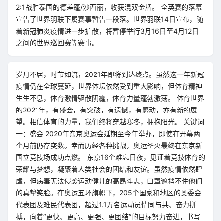
2:1战胜泰国的德差蓬/沙西丽，收获混双金牌。 全英赛的落幕
宣告了世界羽联下属赛事暂告一段落。世界羽联14日宣布，随
着新冠肺炎疫情进一步扩散，将暂停举行3月16日至4月12日
之间的世界巡回赛等赛事。
岁月不居，时节如流，2021年即将到达终点。虽然这一年新冠
疫情仍在全球蔓延，世界体坛依然受到重大影响，但体育精神
生生不息，体育激情驱散阴霾，体育力量蓬勃激荡。 体育世界
的2021年，有盛会，有突破，有遗憾，有感动，亦有新的展
望。相信体育的力量，我们终将穿越寒冬，拥抱阳光。 关键词
一：盛会 2020年东京奥运会延期至今年举办，即使在开幕两
个月前仍存变数。幸而历经各种挑战，奥运圣火最终在东京新
国立竞技场成功点燃。 东京16个难忘日夜，见证着竞技体育的
荣耀与梦想，凝聚着人类社会的团结和友谊。虽然疫情依然肆
虐，但病毒无法侵袭运动健儿的高昂斗志，口罩遮挡不住他们
的真挚笑脸。在奥运五环旗帜下，205个国家和地区的奥委会
代表团及难民代表团，超过1.1万名运动员情同与共、奋力拼
搏，向着“更快、更高、更强、更团结”的目标努力奋进，书写