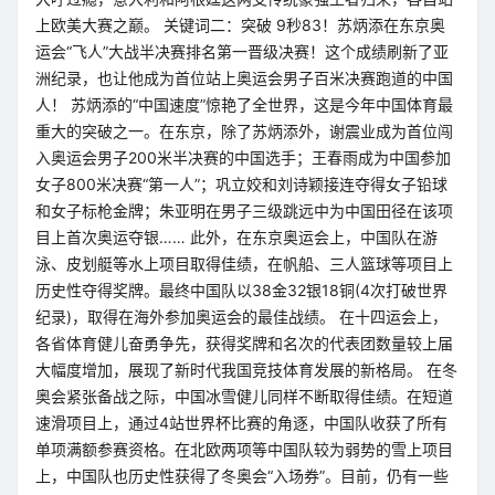
上欧美大赛之巅。 关键词二：突破 9秒83！苏炳添在东京奥
运会“飞人”大战半决赛排名第一晋级决赛！这个成绩刷新了亚
洲纪录，也让他成为首位站上奥运会男子百米决赛跑道的中国
人！ 苏炳添的“中国速度”惊艳了全世界，这是今年中国体育最
重大的突破之一。在东京，除了苏炳添外，谢震业成为首位闯
入奥运会男子200米半决赛的中国选手；王春雨成为中国参加
女子800米决赛“第一人”；巩立姣和刘诗颖接连夺得女子铅球
和女子标枪金牌；朱亚明在男子三级跳远中为中国田径在该项
目上首次奥运夺银…… 此外，在东京奥运会上，中国队在游
泳、皮划艇等水上项目取得佳绩，在帆船、三人篮球等项目上
历史性夺得奖牌。最终中国队以38金32银18铜(4次打破世界
纪录)，取得在海外参加奥运会的最佳战绩。 在十四运会上，
各省体育健儿奋勇争先，获得奖牌和名次的代表团数量较上届
大幅度增加，展现了新时代我国竞技体育发展的新格局。 在冬
奥会紧张备战之际，中国冰雪健儿同样不断取得佳绩。在短道
速滑项目上，通过4站世界杯比赛的角逐，中国队收获了所有
单项满额参赛资格。在北欧两项等中国队较为弱势的雪上项目
上，中国队也历史性获得了冬奥会“入场券”。目前，仍有一些