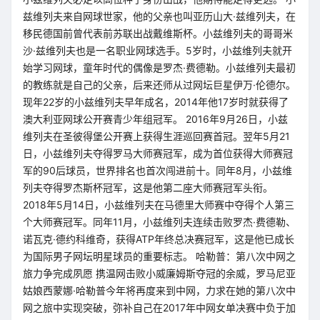
兹维列夫来自网球世家，他的父亲也叫亚历山大·兹维列夫，在
移民德国前曾代表前苏联出战戴维斯杯。小兹维列夫的哥哥米
沙·兹维列夫也是一名职业网球选手。5岁时，小兹维列夫就开
始学习网球，童年时代的偶像是罗杰·费德勒。小兹维列夫最初
的教练就是自己的父亲，后来还师从过网坛巨星伊万·伦德尔。
现年22岁的小兹维列夫早年成名，2014年他17岁时就获得了
澳大利亚网球公开赛青少年组冠军。 2016年9月26日，小兹
维列夫在圣彼得堡公开赛上获得生涯巡回赛首冠。翌年5月21
日，小兹维列夫夺得罗马大师赛冠军，成为首位获得大师赛冠
军的90后球员，世界排名也首次闯进前十。同年8月，小兹维
列夫夺得罗杰斯杯冠军，这是他第二座大师赛冠军头衔。
2018年5月14日，小兹维列夫在马德里大师赛中夺得个人第三
个大师赛冠军。同年11月，小兹维列夫连续击败罗杰·费德勒、
诺瓦克·德约科维奇，获得ATP年终总决赛冠军，这是他已成长
为国际男子网坛明星球员的重要标志。 哈勒普：第八次中网之
旅力争完成夙愿 携温网击败小威廉姆斯夺冠的余威，罗马尼亚
姑娘西蒙娜·哈勒普今年将再度来到中网，力求在她的第八次中
网之旅中实现突破，弥补自己在2017年中网女单决赛中负于加