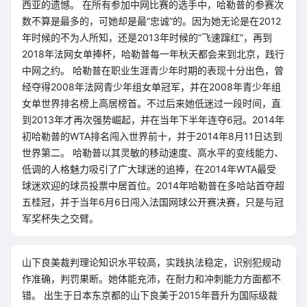
西亚的遗憾。 在所有参加中网比赛的选手中，哈勒普的参赛次
数不算是最多的，可她却是最“忠诚”的。因为她无论是在2012
年时候的不为人所知，还是2013年时候的“飞速蹿红”，再到
2018年法网女单捧杯，哈勒普每一年秋天都会来到北京，践行
中网之约。 哈勒普在职业生涯青少年时期的表现十分出色，曾
经夺得2008年法网青少年组女单冠军，并在2008年青少年组
女单世界排名榜上高居榜首。不过后来她低迷过一段时间，直
到2013年才再次强势崛起，并在当年下半年连夺6冠。2014年
初哈勒普的WTA排名闯入世界前十，并于2014年8月11日达到
世界第二。 哈勒普以其灵敏的移动速度、高水平的变线能力、
低调的人格魅力吸引了广大球迷的追捧，在2014年WTA最受
球迷欢迎的球员投票中居首位。2014年哈勒普在多哈站首夺超
五桂冠，并于当年6月6日闯入法国网球公开赛决赛，只是与冠
军奖杯失之交臂。
山下良美裁判理论知识水平较高，实践执法稳定，识别犯规动
作准确，判罚果断。她体能充沛，在耐力和冲刺能力方面都不
错。 出生于日本东京都的山下良美于2015年晋升为国际级裁