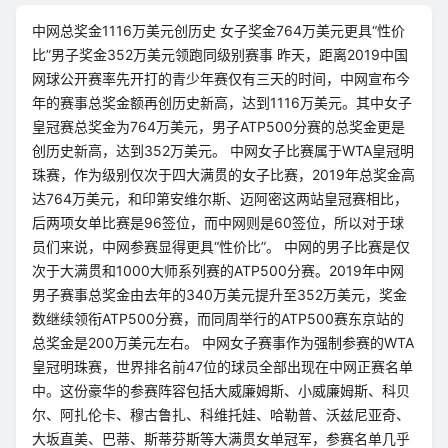
中网总奖金1116万美元创历史 女子奖金764万美元更具“性价
比”男子奖金352万美元领跑同级别赛事 昨天，距离2019中国
网球公开赛率先开打的青少年赛仅有三天的时间，中网宣布今
年的赛事总奖金额再创历史新高，达到1116万美元。其中女子
皇冠赛总奖金为764万美元，男子ATP500分赛的总奖金更是
创历史新高，达到352万美元。 中网女子比赛属于WTA皇冠明
珠赛，作为级别仅次于四大满贯的女子比赛，2019年总奖金高
达764万美元，和印第安维尔斯、迈阿密这两站皇冠赛相比，
后两项女单比赛是96签位，而中网则是60签位，所以对于球
员们来说，中网参赛显得更具“性价比”。 中网的男子比赛是仅
次于大满贯和1000大师系列赛的ATP500分赛。2019年中网
男子赛事总奖金由去年的340万美元提升至352万美元，奖金
数继续领衔ATP500分赛，而同周举行的ATP500赛东京站的
总奖金是200万美元左右。 中网女子赛事作为强制参赛的WTA
皇冠明珠赛，世界排名前47位的球员全部出现在中网正赛名单
中。这份豪华的参赛阵容包括大威廉姆斯、小威廉姆斯、科贝
尔、阿扎伦卡、穆古鲁扎、科维托娃、哈勒普、沃兹尼亚奇、
大坂直美、巴蒂、斯蒂芬斯等大满贯女单冠军，参赛名单几乎