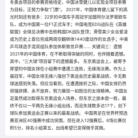
冬奥会项目的参赛资格待定，中国冰雪健儿以实现全项目参赛
为目标，正努力争取“门票”。 2021年，中国体育健儿留下的高
光时刻还有很多：22岁的中国车手周冠宇加盟阿尔法罗密欧车
队，成为中国第一位F1正式车手；中国电竞EDG战队在《英雄
联盟》全球总决赛中击败韩国DK战队登顶；滑雪美少女谷爱凌
成为历史上首位完成两周空翻转体1440度动作的女选手；中美
乒乓球选手混双组队参加休斯敦世乒赛…… 关键词三：遗憾
2021年的中国体育，在不断取得突破的同时，也伴随着遗憾。
其中，“三大球”项目留下的遗憾最多。 东京奥运会上，被寄予
厚望的中国女排在小组赛中遭遇三连败，无缘淘汰赛。作为上
届冠军，中国女排无缘八强创下奥运会历史最差战绩，令无数
球迷感到失落。但应当看到，在遭遇挫折之际，中国女排仍然
顽强拼搏、永不放弃，努力展现一如既往的女排精神。 中国女
足虽然成功取得东京奥运会入场券，但东京之旅未尝一胜，最
终不仅以一平两负无缘小组出线，而且失球数多达17个，创下
球队参加奥运会正赛以来的最差战绩。 中国男足在世界杯预选
赛亚洲区40强赛中成功突围，但在进入12强赛后，6场比赛仅
积5分，排名小组第五，出线希望已变得微乎其微。