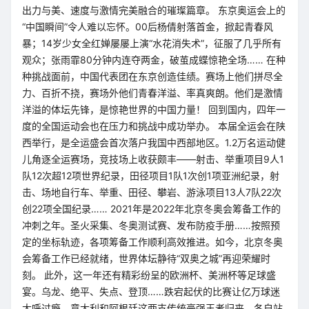
出力与美、速度与激情完美融合的璀璨篇章。 东京奥运会上的
“中国瞬间”令人难以忘怀。00后杨倩射落首金，掀起青春风
暴；14岁少女全红婵屡屡上演“水花消失术”，征服了几乎所有
观众；张雨霏80分钟内连夺两金，破茧成蝶惊艳全场…… 在种
种挑战面前，中国代表团在东京创造佳绩。赛场上他们拼尽全
力、百折不挠，赛场外他们青春洋溢、率真爽朗。他们是激情
洋溢的体坛先锋，是惊艳世界的中国力量！ 回到国内，四年一
度的全国运动会也在压力和挑战中成功举办。 本届全运会在陕
西举行，是全运盛会首次落户我国中西部地区。1.2万名运动健
儿角逐全运赛场，竞技场上收获颇丰——射击、举重项目9人1
队12次超12项世界纪录，田径项目1队1次创1项亚洲纪录，射
击、场地自行车、举重、田径、攀岩、游泳项目13人7队22次
创22项全国纪录…… 2021年是2022年北京冬奥会筹备工作的
冲刺之年。圣火采集、冬奥测试赛、发布防疫手册……按照预
定的坐标轨迹，各项筹备工作顺利高效推进。如今，北京冬奥
会筹备工作已经就绪，世界体坛静待“双奥之城”再迎荣耀时
刻。 此外，这一年还有精彩纷呈的欧洲杯、美洲杯等足球盛
宴。乌龙、绝平、失点、登顶……跌宕起伏的比赛让亿万球迷
大呼过瘾，意大利和阿根廷这两支传统豪强王者归来，各自站