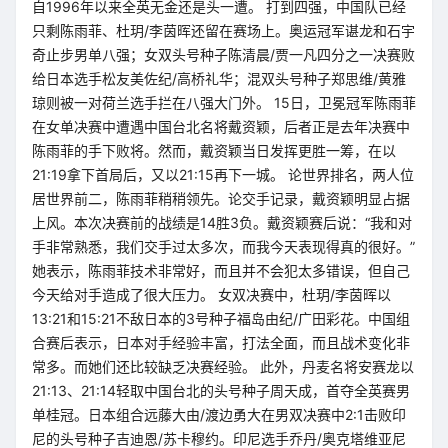
自1996年以来全英无金还是头一遭。 打到四强，中国队已经
只剩陈雨菲、杜玥/李茵晖还留在赛场上。奥运冠军谌龙和石宇
奇止步男单八强；女双头号种子陈清晨/贾一凡四分之一决赛败
给日本选手松友美佐纪/高桥礼华；混双头号种子郑思维/黄雅
琼则被一对荷兰选手拦在八强大门外。 15日，卫冕冠军陈雨菲
在女单决赛中遭遇中国台北名将戴资颖，后者正是去年决赛中
陈雨菲的手下败将。然而，戴资颖当日发挥更胜一筹，在以
21:19拿下首局后，又以21:15再下一城。 论世界排名，两人位
居世界前二，陈雨菲稍稍领先。论交手记录，戴资颖明显占据
上风。本次决赛前的战绩是14胜3负。戴资颖赛后说：“我和对
手非常熟悉，我们交手过太多次，而我今天表现得真的很好。”
她表示，陈雨菲技术非常好，而且并不会犯太多错误，但自己
今天给对手造成了很大压力。 女双决赛中，杜玥/李茵晖以
13:21和15:21不敌日本的3号种子福岛由纪/广田彩花。中国组
合赛后表示，日本对手经验丰富，打法全面，而且战术变化非
常多。而她们还比较缺乏决赛经验。 此外，丹麦名将安赛龙以
21:13、21:14轻取中国台北的头号种子周天成，首夺全英赛男
单桂冠。日本组合远藤大由/渡边勇大在男双决赛中2:1击败印
尼的头号种子吉迪恩/苏卡穆约。印尼选手乔丹/奥克塔维亚尼