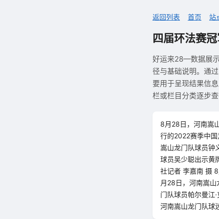
返回列表
首页
站
四届环法赛冠
好运来28—数据展
径与基础说明。通过
要用于呈现结果信息
栏或栏目分类逐步查
8月28日，河南嵩
行的2022赛季中
嵩山龙门队球员钟义
球员吴少聪出示黄牌
社记者 李嘉南 摄
月28日，河南嵩山
门队球员帕尔曼江·
河南嵩山龙门队球迷