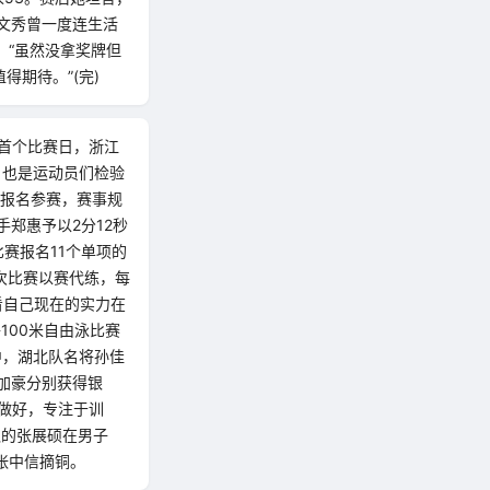
文秀曾一度连生活
。“虽然没拿奖牌但
期待。”(完)
，首个比赛日，浙江
，也是运动员们检验
员报名参赛，赛事规
郑惠予以2分12秒
比赛报名11个单项的
次比赛以赛代练，每
看自己现在的实力在
100米自由泳比赛
中，湖北队名将孙佳
沈加豪分别获得银
做好，专注于训
队的张展硕在男子
的张中信摘铜。