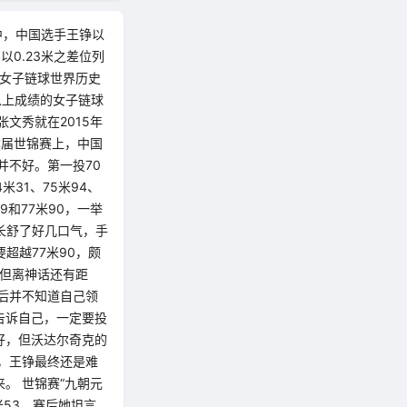
中，中国选手王铮以
以0.23米之差位列
，女子链球世界历史
以上成绩的女子链球
文秀就在2015年
本届世锦赛上，中国
并不好。第一投70
31、75米94、
和77米90，一举
后长舒了好几口气，手
超越77米90，颇
，但离神话还有距
后并不知道自己领
告诉自己，一定要投
好，但沃达尔奇克的
，王铮最终还是难
。 世锦赛“九朝元
米53。赛后她坦言，