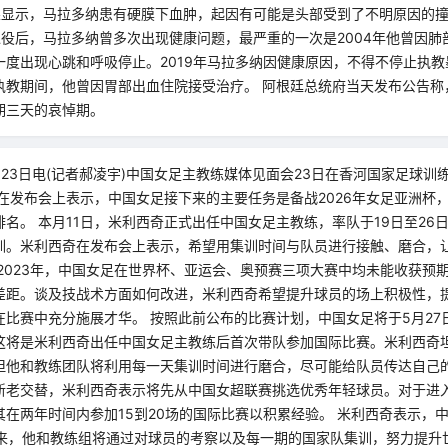
果显示，马拉多纳患有硬膜下血肿，起因有可能是头部受到了不明原因的
年退役后，马拉多纳曾多次出现健康问题，最严重的一次是2004年他曾因
一度出现心跳和呼吸停止。2019年马拉多纳因健康原因，不得不停止执
执教期间，他曾因胃部出血住院接受治疗。 阿根廷总统府当天发布公告称
期三天的哀悼期。
23日电(记者郝凌宇)中国女足主教练媒体见面会23日在香河国家足球训
奇在发布会上表示，中国女足接下来的主要任务是备战2026年女足亚洲杯
名。 本月11日，米利西奇正式出任中国女足主教练，率队于19日至26
训。米利西奇在发布会上表示，希望用集训时间与队员进行接触、磨合，
 2023年，中国女足在世界杯、亚运会、奥预赛三项大赛中均未能收获预
差距。谈及技战术方面如何改进，米利西奇希望提升球员的场上积极性，
比赛中充分施展才华。 按照此前公布的比赛计划，中国女足将于5月27
这将是米利西奇出任中国女足主教练后首次带队参加国际比赛。米利西奇
但他和教练团队将利用每一天集训时间进行磨合，尽可能给队员传达自己的
新老交替，米利西奇表示将先从中国女超联赛挑选优秀年轻球员。对于进
其在两年时间内参加15到20场的国际比赛以积累经验。 米利西奇表示，
下来，他和教练组将通过对球员的考察以及每一期的国家队集训，努力提升