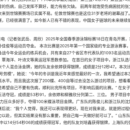
背的伤病，自己发挥不算好，能力有些欠缺。 前两年就饱受伤病困扰的张
次来到世锦赛赛场已实属不易。伦敦世锦赛也是这位31岁老将的谢幕战了
赛，已经很满意了。如今新人已有不错的表现，中国女子链球的未来继续值得
日电（记者张武岳、周欣）2025年全国春季游泳锦标赛18日在青岛开赛
孙佳俊等运动员夺金。 本次比赛是2025年第一个国家级的专业游泳赛事
战今年全运会的练兵机会，共有来自27个省区市代表队的1093名运动
、覃海洋、叶诗文等奥运冠军悉数参加。 在首日的女子项目中，浙江队选手
0米个人混合泳金牌，她的队友余依婷获得银牌，成绩是2分12秒47。本次
头号劳模”，她说：“今年的冬训是我近年来感觉最好的一次，我希望通过本
高水平。而且我这次报了200蝶、400自等过去没怎么游过的项目，想看
希望自己不要有伤病，顺利比完所有项目，不影响后面的比赛。” 在女子
玉洁夺冠，成绩是53秒91，余依婷和柳雅欣分列第二、三位。 男子项目
绩力压众多好手，夺得100米蝶泳项目金牌。广东队的陈俊儿和浙江队的
赛后说：“我个人觉得，我还可以表现得更好。现在对我来说，就是把过程
力以赴，但其实结果没有那么重要，把自己每一天做好就可以了。” 山东
赛中以14分54秒06的成绩获得冠军，他的队友刘培鑫获得银牌，上海队