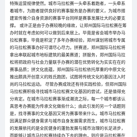
特殊运营规律使然。城市马拉松赛一头牵系着跑者，一头牵系
着城市，为跑者提供良好的赛事服务是办赛的要义，为城市搭
建宣传推介自身资源的赛事平台同样是赛事发展壮大的必要支
撑。 或许正是由于办赛较晚的缘故，让郑州国际马拉松赛在筹
办时就在考虑如何可以做到后来居上。毕竟是省会城市举办马
拉松赛事，毕竟是积淀了多年办赛经验，郑州谋划将城市专属
的马拉松赛事办好可谓尽心尽力。拼赛道，郑州国际马拉松将
拿出串联起城市地标建筑的最美赛道；拼服务，郑州国际马拉
松将把政府与社会力量联手办赛的潜在优势转化为实实在在的
赛事品质；拼文化底蕴，郑州国际马拉松依托厚重的中原文化
推出颇具开创意义的姓氏跑团，试图将传统文化的基因注入时
尚的马拉松运动。 尽管办赛成效还有待实践检验，但郑州国际
马拉松赛积极寻找城市马拉松赛文化基因的尝试，还是值得充
分肯定。在城市马拉松赛事渐成潮流之际，每一个城市都该认
真思考办赛能为传承文化做些什么；由此引发的另一个话题则
是，找寻赛事的文化基因又将为赛事带来什么。城市马拉松赛
因满足群众健身需求与城市自身发展需求而生，城市马拉松赛
的发展依托的是全民健身的蓬勃发展与城市治理的长足进步，
而能够让城市马拉松赛持续办下去的理由，则应是马拉松赛在