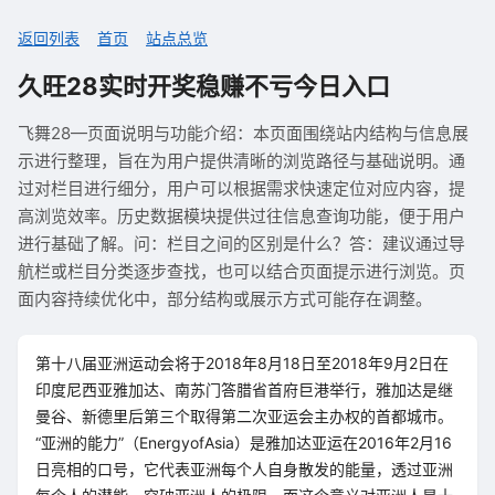
返回列表
首页
站点总览
久旺28实时开奖稳赚不亏今日入口
飞舞28—页面说明与功能介绍：本页面围绕站内结构与信息展
示进行整理，旨在为用户提供清晰的浏览路径与基础说明。通
过对栏目进行细分，用户可以根据需求快速定位对应内容，提
高浏览效率。历史数据模块提供过往信息查询功能，便于用户
进行基础了解。问：栏目之间的区别是什么？答：建议通过导
航栏或栏目分类逐步查找，也可以结合页面提示进行浏览。页
面内容持续优化中，部分结构或展示方式可能存在调整。
第十八届亚洲运动会将于2018年8月18日至2018年9月2日在
印度尼西亚雅加达、南苏门答腊省首府巨港举行，雅加达是继
曼谷、新德里后第三个取得第二次亚运会主办权的首都城市。
“亚洲的能力”（EnergyofAsia）是雅加达亚运在2016年2月16
日亮相的口号，它代表亚洲每个人自身散发的能量，透过亚洲