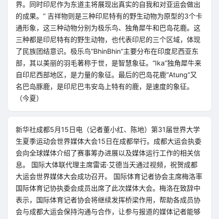
界。同时印尼作为东道主将展现出真实的自我和对亚运会做出
的成果。” 吉祥物则是三种印尼特有的野生动物为原型的3个卡
通形象，这三种动物分别为极乐鸟、独角犀牛和巴岛花鹿。这
三种都是印尼特有的野生动物，也代表印尼的三个区域，体现
了民族团结意识。极乐鸟“BhinBhin”主要分布在印度尼西亚东
部，其以美丽的羽毛著称于世，是智慧象征。“Ika”独角犀牛来
自印尼西部地区，是力量的象征。最后的巴岛花鹿“Atung”又
名巴岛豚鹿，是印尼巴韦安岛上特有的鹿，是速度的象征。
（今夏）
新华社成都5月15日电（记者董小红、陈地）第31届世界大学
生夏季运动会世界媒体大会15日在成都举行。成都大运会执委
会向全球媒体介绍了赛事筹办进展以及媒体运行工作的相关信
息。 国际大体联代理主席雷诺·艾德当天通过视频，祝贺成都
大运会世界媒体大会成功召开。 国际体育记者协会主席梅洛率
国际体育记协执委会成员出席了此次媒体大会。梅洛在致辞中
表示，国际体育记者协会将继续发挥桥梁作用，帮助各成员协
会与成都大运会保持沟通与合作，让参与报道的媒体记者能够