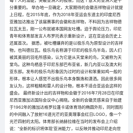
每个人的潜能，突破亚洲人的极限，而这个意义对亚洲人是十
分重要的。 举办地一旦确定，大家期待的会徽吉祥物设计就提
上日程，在2015年底，作为2018年亚运会东道主的印度尼西
亚雅加达推出了该届赛事的会徽和吉祥物，不料因为吉祥物德
拉瓦太丑，刚一公布就被本国网友吐槽。迫于舆论压力，印尼
青年和体育部发言人布罗托表示重新设计，这在亚运会历史上
还属首次。 据悉，被吐槽嫌弃的是以极乐鸟为原型设计的吉祥
物，也叫德拉瓦。极乐鸟名称源于印尼的极乐鸟半岛，因人们
被其美丽的羽毛所感染，认为它是从天堂来的鸟，又被称为天
堂鸟。这种鸟栖息于印尼东部巴布亚省，新几内亚以及澳大利
亚东部。发布的极乐鸟形象因为过时的设计和笨重如鸡一般的
形体，根本让人感觉不出极乐鸟本身飘逸和潇洒。因此很多网
友认为，这样粗糙和雷人的设计物，根本不适合亚运会这样的
盛会。 最终新设计出的吉祥物和会徽于2016年7月28日在印度
尼西亚雅加达国际会议中心揭晓。全新的会徽灵感来自于始建
于1962年的雅加达格罗拉蓬卡诺体育场的椭圆外形，同时图形
的中间融入了放射16道光芒的亚奥理事会红日LOGO，像一个
光芒四射的太阳。体育部长纳赫拉维在当时的发布会上介绍
说：“全新的标识将体现‘亚洲能力’，以反映并推动印尼走向世