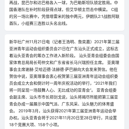
再战，昆巴尔和达巴格各入一球，为巴勒斯坦队锁定胜局。中
国香港队在补时阶段获得点球，但艾华顿主罚击中横梁。 C组
的另一场比赛中，凭借塔雷米的独中两元，伊朗队2:1战胜阿联
酋队，小组赛三连胜以头名出线。
新华社广州11月21日电（记者王浩明、詹奕嘉）2021年第三届
亚洲青年运动会组织委员会21日在广东汕头正式成立，这标志
着汕头亚青会的筹办工作进入新阶段。 汕头亚青会组委会由国
家体育总局局长苟仲文和广东省省长马兴瑞担任主席。 亚奥理
事会主席谢赫·艾哈迈德·法赫德·萨巴赫向大会发来贺信。他在
贺信中说，亚奥理事会衷心祝贺第三届亚洲青年运动会组织委
员会成立大会和倒计时一周年庆祝活动的举行，“2021年我们
将一同呈现一场鼓舞人心、无比成功的亚青会”。 亚青会组委
会副主席、汕头市市长郑剑戈说，汕头将竭尽所能把第三届亚
青会办成一届展示中国气派、广东风采、汕头魅力的体育盛
会。 2019年3月，汕头获得2021年第三届亚洲青年运动会举
办权。汕头亚青会将于2021年11月20日至28日举行，共设置
18个竞赛大项、158个小项。