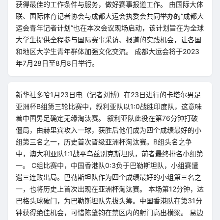
获得最佳的工作条件与服务，做好赛事报道工作。 由国际大体
联、国际体育记者协会与成都大运会执委会共同举办的“成都大
运会青年记者计划”也在本次会议现场启动，该计划旨在为全球
大学生提供全程参与国际赛事采访、报道的实践机会，让各国
和地区大学生青年群体加强文化交流。 成都大运会将于2023
年7月28日至8月8日举行。
新华社多哈1月23日电（记者刘博）在23日进行的卡塔尔男足
亚洲杯B组第三轮比赛中，叙利亚队以1:0战胜印度队，这意味
着中国男足确定无缘淘汰赛。 叙利亚队此役在第76分钟打破
僵局，由赫里宾攻入一球，获胜后他们成为四个成绩最好的小
组第三名之一，历史首次晋级亚洲杯淘汰赛。B组头名之争
中，澳大利亚队1:1战平乌兹别克斯坦队，前者最终排名小组第
一。 C组比赛中，中国香港队0:3负于巴勒斯坦队，小组赛遭
遇三连败出局。巴勒斯坦队作为四个成绩最好的小组第三名之
一，也将历史上首次出现在亚洲杯淘汰赛。 本场第12分钟，达
巴格头球破门，为巴勒斯坦队先拔头筹。中国香港队在第31分
钟获得绝佳机会，可惜陈肇钧在禁区内的射门高出横梁。 易边