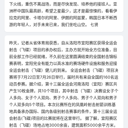
下火线，重伤不离战场，而是尽快发现、培养他的接班人。亚
洲杯中国队最高龄，希望之星最少，这才是最惊悚的，看看伊
拉克的阿里、卡塔尔的阿里、伊朗的阿兹蒙，韩国日本不断西
游的年轻人，对手未来已来，我们坐吃山空。 七贤
昨天，记者从省体育局获悉，自从洛阳市宜阳赛区获得全运会
射击（飞碟）项目的承办权后，主办方就开始全方位准备，目
前全部工作已经就绪，不久前在这里圆满结束的全国射击锦标
赛表明，宜阳完全有能力以高水准的赛场硬件设施和服务迎接
全运会射击（飞碟）健儿的到来。 全运会射击（飞碟）项目决
赛将于7月22日至7月26日举行，届时共有来自全国的160名运
动员参赛。据介绍，第十三届全运会河南洛阳（宜阳）赛区共
产生10枚金牌，共10个项目，其中射击（飞碟）决赛设女子个
人多向、女子个人双向、男子个人多向、男子个人双向和男子
个人双多向5个项目。本次比赛所在的凤凰岭射击射箭训练基
地具备承办国际、国内各级别射击赛事的条件，第十三届全运
会射击(飞碟)项目的比赛就将在这里举行。 据了解，宜阳赛区
射击（飞碟）场地占地3000余亩，建筑面积5000余平方米，