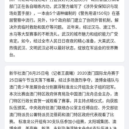
部门正在各自暗练内功，武汉警方编写了《涉外安保知识与现
场处置手册》，一本由5个语种编制的《警务用语150句》在基
层警察中流行。另外，19个政府部门建立了协同外管机制，解
决外宾临时救助和医疗等问题。 近年来，经过汉马、渡江节、
水马等大型赛事的不断洗礼，武汉的城市魅力和组织能力广受
肯定。如今，经过全市人民日日夜夜的精心准备，大美武汉、
热情武汉、文明武汉必将以最好状态，绽放在军运会的世界舞
台。
新华社澳门6月25日电（记者王晨曦）2020澳门国际龙舟赛于
25日端午节当天落下帷幕，经过多场激烈争夺，澳博金禧队与
澳门青少年发展协会分别赢得标准龙公开组及女子组的冠军。
本次比赛由澳门特区政府体育局及中国澳门龙舟总会主办，澳
门特区行政长官贺一诚观看了赛事，并主持点睛仪式，向获胜
队伍颁奖。中央政府驻澳门联络办公室主任傅自应、外交部驻
澳门特派员公署特派员沈蓓莉和澳门特区政府代表观看了比
赛。 标准龙公开组有30支队伍参加小组赛，太阳城集团、澳
博金禧、美高梅、新濠、永利及海湾独木舟会6支队伍进入决