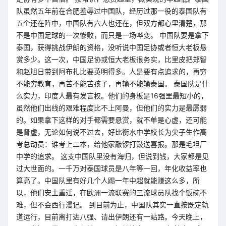
队虽然五年前在合肥羞辱过中国队，经历过那一役的泰国队有
五个还在阵中，中国队有六人也还在，但双方都心里清楚，那
不是中国足球的一次惨败，而只是一场哗变。 中国队要是拿下
泰国，获得挑战伊朗的资格，没听说中国足协或者恒大老板悬
赏多少。这一次，中国足协或恒大老板很务实，比里皮把郑智
和赵旭日带到阿布扎比要英明得多。人是要有点追求的，再穷
不能穷教育，再苦不能苦孩子，再输不能输泰国。 泰国队是什
么实力，印度人最有发言权。他们的身板是16强里最短小的，
虽然他们出线的艰难程度比不上阿曼，但他们的实力是最孱弱
的。如果拿下这样的对手都需要悬赏，就不单是心虚，还可能
是肾虚，无论如何说不过去，好比衡水中学校长为尖子生作高
考总动员：谁考上二本，给他家敲锣打鼓送喜报。那是毛坦厂
中学的追求。 这支中国队里没有海归，但说到钱，大家都是见
过大世面的。一千万对泰国球员是八年等一回，年化收益率也
算高了。中国队里有好几个人踢一年中超就能赚这么多，所
以，他们安土重迁，在欧洲一流联赛的三流球员队找个饭碗不
难，但不会西行漫记。 到目前为止，中国队其实一直按既定轨
道运行，目前离打进八强、请出伊朗还有一站路。今天晚上，