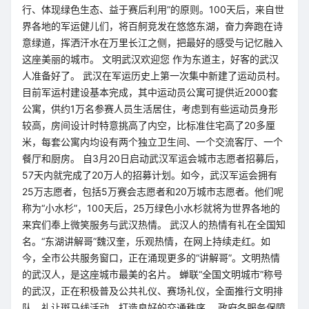
行、体现绿色生态、益于赛后利用”的原则。100天后，来自世
界各地的军运健儿们，将百舸竞发在悠悠东湖，奋力奔跑在诗
意绿道，挥洒汗水在万里长江之侧，把最好的感受与记忆融入
这座美丽的城市。 文明武汉欢迎您 作为东道主，好客的武汉
人准备好了。 武汉在军运历史上第一次集中新建了运动员村。
目前军运村建设基本完成，其中运动员公寓可提供近2000套
公寓，供约1万名参赛人员生活居住，考虑到有些运动员身形
较高，房间设计时特意挑高了内空，比标准住宅高了20多厘
米，每套公寓内均设有两个独立卫生间、一个交流客厅、一个
餐厅和厨房。 自3月20日启动武汉军运会城市志愿者招募后，
57天内就完成了20万人的招募计划。如今，武汉军运会拥有
25万志愿者，包括5万赛会志愿者和20万城市志愿者。他们呢
称为“小水杉”，100天后，25万绿色小水杉就将为世界各地的
来宾们奉上微笑服务与武汉热情。 武汉人的热情有礼在全国知
名。“东湖讲解哥”魏汉奎，乐观热情，在网上持续走红。如
今，全市公共服务窗口，正在涌现更多的“讲解哥”。文明热情
的武汉人，是这座城市最美的名片。 蝉联“全国文明城市”称号
的武汉，正在积极普及公共礼仪、赛场礼仪，全面推行文明排
队、礼让斑马线活动，打造良好的交通秩序。 政府各服务保障