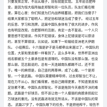
只要发挥正常，不出幺蛾子，目标就能实现。 五年前合肥哗
变，是因为恒大临阵抽走郑智和另一位队员，队友们看在眼
里，算在心里：你们知道为打内战养精蓄锐，把我们当傻子？
结果大家都当了聪明人，把足协和球迷当成了傻子。 经过五年
的反思、学习和洗牌，这届中国队身体有了很大的进步，作风
也有明显改观，合肥那样的丑剧，肯定一去不复返。一个人只
要思想不犯错误，作风不犯错误，身体上犯错误是可以原谅
的，甚至不算错误，比如说，如果下一轮输给亚洲老大伊朗
队。 小组赛后，十六强是驴子是马都牵出来遛过了，中国队的
位置，大家和里皮都一样看到了。这么多年来，世界杯亚洲出
线名额被五个土豪承包是有道理的。中国队没有那么强，也没
那么弱，范志毅说的，总有一天连越南队都踢不过，还不至
于。唯一的麻烦是，自己竖的两尊神，成了心魔，一个是郑
智，一个是武磊。 中国队需要精神导师，过去郑智当仁不让，
现在力不从心，我们看得累，他自己踢得更累，不知道里皮和
足协累不累。中国队去郑智化，不该是拖到今天悬而不决的难
题。武磊是个好球员，但不该让他一个人瘦弱的肩膀承担起亿
万球迷的重托。没有武磊进攻就无所适从，不该是中国队的常
态。 武磊27岁了，中国队眼下的任务，不是把他榨干，轻伤不