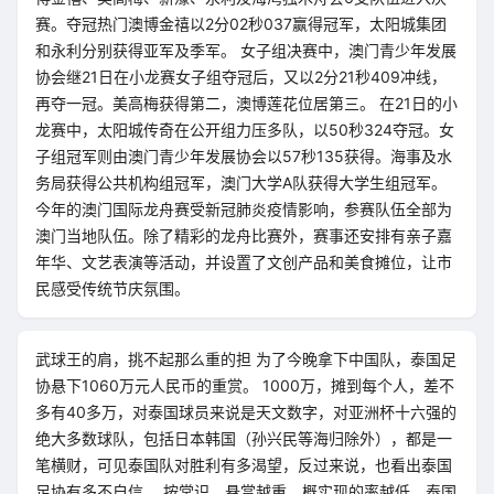
赛。夺冠热门澳博金禧以2分02秒037赢得冠军，太阳城集团
和永利分别获得亚军及季军。 女子组决赛中，澳门青少年发展
协会继21日在小龙赛女子组夺冠后，又以2分21秒409冲线，
再夺一冠。美高梅获得第二，澳博莲花位居第三。 在21日的小
龙赛中，太阳城传奇在公开组力压多队，以50秒324夺冠。女
子组冠军则由澳门青少年发展协会以57秒135获得。海事及水
务局获得公共机构组冠军，澳门大学A队获得大学生组冠军。
今年的澳门国际龙舟赛受新冠肺炎疫情影响，参赛队伍全部为
澳门当地队伍。除了精彩的龙舟比赛外，赛事还安排有亲子嘉
年华、文艺表演等活动，并设置了文创产品和美食摊位，让市
民感受传统节庆氛围。
武球王的肩，挑不起那么重的担 为了今晚拿下中国队，泰国足
协悬下1060万元人民币的重赏。 1000万，摊到每个人，差不
多有40多万，对泰国球员来说是天文数字，对亚洲杯十六强的
绝大多数球队，包括日本韩国（孙兴民等海归除外），都是一
笔横财，可见泰国队对胜利有多渴望，反过来说，也看出泰国
足协有多不自信。 按常识，悬赏越重，概实现的率越低。泰国