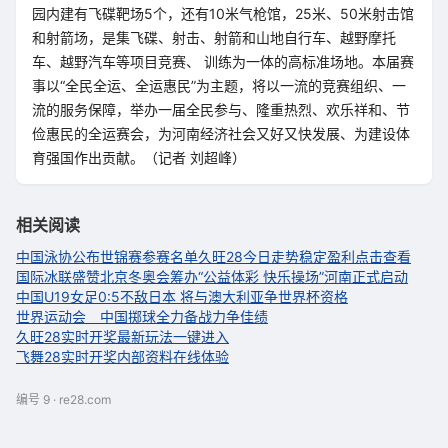
园内建有飞碟靶场5个，还有10米气枪馆，25米、50米射击馆
和射箭场，是集飞碟、射击、射箭和山地自行车、越野摩托
车、越野汽车等项目竞赛、 训练为一体的高标准场地。本届赛
事以“全民全运、全运惠民”为主题，将以一流的竞赛组织、一
流的服务保障，举办一届全民参与、隆重热烈、欢乐祥和、节
俭惠民的全运赛会，为河南经济社会又好又快发展、为建设体
育强国作出贡献。（记者 刘超峰）
相关阅读
中国泳协公布世锦赛参赛名单
久旺28今日走势稳定盈利点击查看
国际冰联盛赞北京冬奥会筹办
“公益体彩 快乐操场”河南正式启动
中国U19女足0:5不敌日本 将与澳大利亚争世界杯资格
世界运动会 中国掷球全力备战力争佳绩
久旺28实时开奖最新玩法一键进入
飞舞28实时开奖内部资料在线体验
编号 9 · re28.com