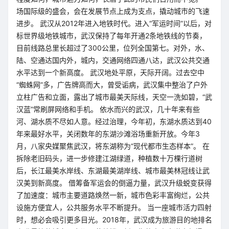
场国际级的盛会，会在发展节点上成为支点，撬动城市的飞速
进步。 武汉从2012年进入地铁时代。进入“军运时间”以后，对
标世界级地铁城市，武汉保持了每年开通2条地铁线的节奏，
目前线路总里长超过了300公里，位列全国第七。对外，水、
陆、空通达国内外，城内，交通网络四通八达，武汉公共交通
水平达到一个新高度。 武汉地处平原，天际开阔。过去空中
“蜘蛛网”多，广告牌高而大，曾受诟病，武汉集中整治了户外
立柱广告和立面，露出了城市最美天际线，天空一洗如碧，“武
汉蓝”常刷屏网络和手机。 依水而兴的武汉，几十年来有些
河、湖水质不尽如人意。经过治理，今年初，东湖水质达到40
年来最好水平，关闭数年的东湖沙滩浴场重新开放。今年3
月，八家央媒聚焦武汉，将东湖称为“现代都市生态样本”。 在
拆除老旧码头，进一步修建江湖绿道，种植数十万棵行道树
后，长江最美水岸线、东湖最美湖岸线、城市最美林冠线让武
汉美到新高度。 借筹备军运会的倒逼力量，武汉升级蜕变获得
了加速度：城市主要道路焕然一新，城市色彩丰富绚烂，公共
设施方便宜人，公共服务水平不断提升。 当一座城市活力四射
时，想必会吸引更多目光。2018年，武汉成为旅游目的地排名