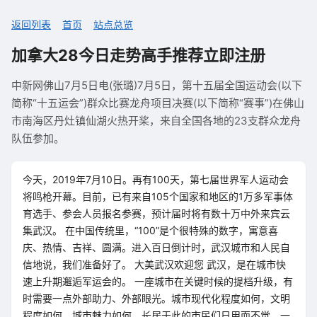
返回列表
首页
站点总览
加拿大28今日走势高手推荐立即注册
中新网佛山7月5日电(张璐)7月5日，第十五届全国运动会(以下
简称“十五运会”)群众比赛龙舟项目决赛(以下简称“赛事”)在佛山
市南海区丹灶镇仙湖火热开桨，来自全国各地的23支群众龙舟
队伍参加。
今天，2019年7月10日。再有100天，第七届世界军人运动会
将鸣枪开幕。目前，已有来自105个国家和地区的1万多军事体
育选手、参会人员报名参赛，预计届时将有数十万中外来宾云
集武汉。 在中国传统里，“100”是个很特殊的数字，寓意喜
庆、热情、吉祥、圆满。进入百日倒计时，武汉城市和人民自
信地说，我们准备好了。 大美武汉欢迎您 武汉，是在城市快
速上升期邂逅军运会的。 一座城市在关键时候的提档升级，有
时需要一点外部助力、外部眼光。城市现代化程度如何，文明
程度如何，城市魅力如何，长居于此的市民们日用而不觉。一