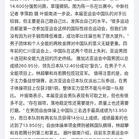
14.600分强势问鼎，章瑾摘铜。图为陈一乐在比赛中。中新社
记者 李霈韵 摄 叶振南进一步说，本届亚运会中国队的对手比
较弱，但主要是自己跟自己比，发挥出自己的水平。“很多运动
员都是第一次参加亚运会这样的国际性综合运动会，但我们并
没有因为对手弱而降低难度，成功率比往届也有了很大提升。”
男子团体和个人全能的两枚金牌对中国队的意义无疑更重。四
年前的仁川亚运会上，中国队在这两个项目上失利，亚运男团
十连冠和全能九连冠的历史终结。 雅加达亚运会中国男团以总
成绩260.95分、领先日本队12.40分成功“复仇”。在男子个人
全能项目上，林超攀和肖若腾包揽冠亚军。 值得注意的是，由
于主力备战世锦赛，此次亚运会日本队仅派出二队参战，在男
子体操项目上仅获3银1铜，整体实力显然不能与中国一队相
比。 叶振南表示，本届亚运会男队表现有可取之处，但也有很
多不足。“存在弱项，落地稳定性还需要提升，质量上也还需要
打磨。” 在男团自由体操上中国队三名选手最高成绩为13.950
分，而日本队则有两名队员获得14分以上成绩，成绩最差的也
达到了13.950分；自由体操单项金牌则被韩国队摘得，林超攀
和肖若腾分列第三和第五。 据叶振南介绍，目前东京奥运会中