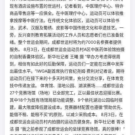
现有酒店设施布置的世运村，记者看到，中医理疗中心、特许
商品零售店等一应俱全。在中医理疗中心，运动员可以体验推
拿按摩等中医疗法。在传统文化体验区，运动员可以体验书
法、武术、汉服及蜀绣、皮影等中国传统文化和非遗技艺。一
旁，反兴奋剂教育拓展活动的工作人员和志愿者们也已准备就
绪。整个世运会期间，成都世运村将为约7000名参赛者提供
服务。 8月3日，在成都世运会运动员村A区中医药体验馆拍摄
的自制香囊体验区。新华社记者 王曦 摄 “举办方考虑得很周
到，相信有如此好的后勤保障，运动员们一定能在比赛中发挥
出最佳水平。”IWGA副首席执行官纪尧姆·费利对记者说，期待
运动员们在接下来的十多天时间里，充分交流分享，在体育竞
技中传递友谊。 体育馆、湿地公园、湖滨赛场……成都世运会
27个竞赛场馆（场地）已全部完工，正以最佳状态迎接比赛。
其中18个为既有场馆局部功能调整、9个依托湖泊公园临时搭
建，最大限度降低建设成本。竞赛器材配置也遵循“赞助优先、
能借不租、能租不买”的原则，以减少采购成本。 8月3日，在
成都世运会运动员村内拍摄的运动员健身房。新华社记者 胥冰
洁 摄 “我之前参观了成都世运会的垒球竞赛场馆，真的很棒！”