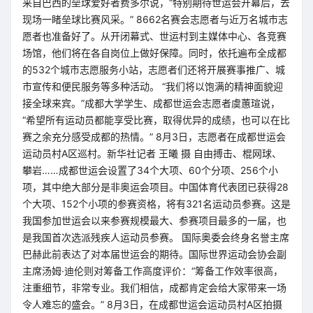
来自巴西的垒球爱好者费多尔说，“特别期待世运会开幕后，去
现场一睹垒球比赛风采。” 8662名赛会志愿者与近万名城市志
愿者也准备好了。从开闭幕式、世运村到主媒体中心、各竞赛
场馆，他们将在各自岗位上做好保障。同时，依托遍布全成都
的532个城市志愿服务小站，志愿者们还将开展赛事推广、城
市宣传和便民服务等多种活动。 “我们将以饱满的精神面貌迎
接全球来宾。”成都大学学生、成都世运会志愿者虞蕙瑄说，
“希望所有运动员都能享受比赛，取得优异的成绩，也可以在比
赛之余充分感受成都的热情。” 8月3日，志愿者在成都世运会
运动员村A区巡村。新华社记者 王曦 摄 自由搏击、棍网球、
攀岩……成都世运会设置了34个大项、60个分项、256个小
项，其中绝大部分是非奥运会项目。中国体育代表团已获得28
个大项、152个小项的参赛资格，将有321名运动员参赛。这是
我国参加世运会以来参赛规模最大、参赛项目最多的一届，也
是我国首次选派残疾人运动员参赛。 国际奥委会终身名誉主席
巴赫此前表达了对本届世运会的期待。国际世界运动会协会副
主席汤姆·迪伦则对筹备工作高度评价：“筹备工作效率很高，
注重细节，非常专业。我们相信，成都肯定会给大家带来一场
令人难忘的盛会。” 8月3日，在成都世运会运动员村A区拍摄