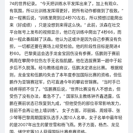
74的世界纪录。 “今天把训练水平发挥出来了，加上有观众、
有氛围，所以比训练发挥得更好，把所有动作都做到了极致。”
赵一程赛后说，“训练里爬到过4秒70左右，所以预想过能爬出
来（好成绩），只是没想到来得这么快。” 此前，沃森在社交
平台账号上发布的视频显示，他已在训练中爬出了4秒66，而
赵一程此番超越了沃森。他认为这或许是因为自己参赛没有负
担，一切都还要在赛场上经受检验。他的阶段性目标是爬进4
秒60。 巴黎奥运会选手龙金宝因伤没有参赛，伍鹏则于赛前
两周在攀爬中拉伤左手无名指肌腱。他在选拔赛第一趟中于起
步后不久脱落。经与教练组商议，伍鹏决定退出比赛。 根据规
则，龙金宝和伍鹏均失去了本年度参加国际比赛的资格，但伍
鹏作为亚锦赛冠军，仍可直通今年的攀岩世锦赛。 “当时手已
经疼得抓不住了。”伍鹏赛后说，“世界比赛没有人不想去，但
受伤了没有办法，着急不了。” 国家队主教练钟齐鑫透露，伍
鹏在赛前状态已恢复到九成，“但他受伤的部位非常影响发力，
目前不会再让他上墙训练”。 女子方面，邓丽娟、周娅菲、张
少琴等巴黎周期国家队选手入围10人名单，女子名单中最年轻
的是2007年出生的蒙世雪和杨飞燕。男子方面，杨杰、龙见
国、储守宏等10人获得国际比赛参赛资格。