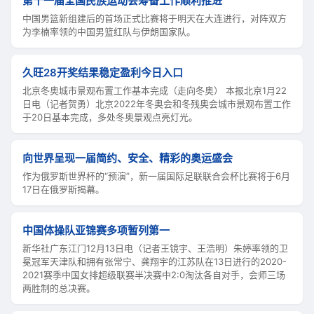
第十一届全国民族运动会筹备工作顺利推进
中国男篮新组建后的首场正式比赛将于明天在大连进行，对阵双方
为李楠率领的中国男篮红队与伊朗国家队。
久旺28开奖结果稳定盈利今日入口
北京冬奥城市景观布置工作基本完成（走向冬奥） 本报北京1月22
日电（记者贺勇）北京2022年冬奥会和冬残奥会城市景观布置工作
于20日基本完成，多处冬奥景观点亮灯光。
向世界呈现一届简约、安全、精彩的奥运盛会
作为俄罗斯世界杯的“预演”，新一届国际足联联合会杯比赛将于6月
17日在俄罗斯揭幕。
中国体操队亚锦赛多项暂列第一
新华社广东江门12月13日电（记者王镜宇、王浩明）朱婷率领的卫
冕冠军天津队和拥有张常宁、龚翔宇的江苏队在13日进行的2020-
2021赛季中国女排超级联赛半决赛中2:0淘汰各自对手，会师三场
两胜制的总决赛。