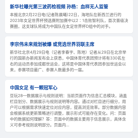
新华社曝光第三波药检视频 孙杨：血样无人监管
本报北京2月22日电(记者陈晨曦)22日，海地队在新西兰进行的
2023年女足世界杯预选赛附加赛中以2∶1击败智利队，首次晋级决
赛圈，这支球队将成为中国队在女足世界杯D组中的对手。
李宗伟未来规划被爆 或竞选世界羽联主席
新华社北京4月29日电（记者李春宇、陈地）记者从29日在北京举
行的国新办新闻发布会上获悉，中国体育代表团预计将有330名左
右的运动员参加成都世运会，这将是中国体育代表团参加世运会以
来，参赛项目最广、参赛人数最多的一届。
中国女足 有一颗冠军心
豆玩28—数据展示与规则说明：当前页面作为信息汇总模块，涵盖
栏目划分、数据展示与规则说明等内容。通过对栏目进行细分，用
户可以根据需求快速定位对应内容，提高浏览效率。部分数据内容
会根据系统更新策略进行调整，展示形式可能存在变化。问：页面
中的数据如何理解？答：页面中的数据主要用于信息展示，具体含
义可参考规则说明部分。页面内…